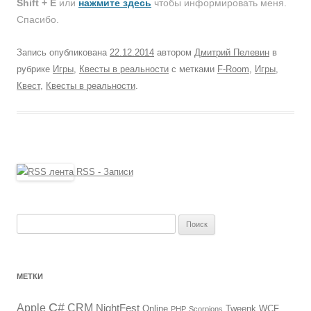
Shift + E
или
нажмите здесь
чтобы информировать меня.
Спасибо.
Запись опубликована
22.12.2014
автором
Дмитрий Пелевин
в
рубрике
Игры
,
Квесты в реальности
с метками
F-Room
,
Игры
,
Квест
,
Квесты в реальности
.
RSS - Записи
Найти:
МЕТКИ
C#
Apple
CRM
NightFest
Online
Tweenk
WCF
PHP
Scorpions