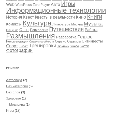
Игры
Web
Авто
WordPress
Zero-Player
Информационные технологии
Книги
Кино
История
Квест
Квесты в реальности
Культура
Музыка
Комиксы
Литература
Москва
Путешествия
Опыт
Работа
Психология
Общение
Размышления
Редкое
Разработка
Ситиквесты
Рекомендации
Сервис
Сервисы
Сверхспособности
Тренировки
Спорт
Фото
Тибет
Тюмень
Учеба
Фотографии
РУБРИКИ
Автоспорт
(2)
Без категории
(6)
Без слов
(3)
Здоровье
(1)
Медицина
(1)
Игры
(17)