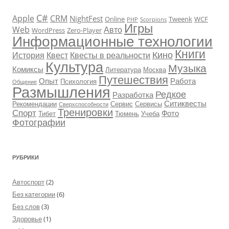
C#
Apple
CRM
NightFest
Online
Tweenk
WCF
PHP
Scorpions
Игры
Web
Авто
WordPress
Zero-Player
Информационные технологии
Книги
Кино
История
Квест
Квесты в реальности
Культура
Музыка
Комиксы
Литература
Москва
Путешествия
Опыт
Работа
Психология
Общение
Размышления
Редкое
Разработка
Ситиквесты
Рекомендации
Сервис
Сервисы
Сверхспособности
Тренировки
Спорт
Фото
Тибет
Тюмень
Учеба
Фотографии
РУБРИКИ
Автоспорт
(2)
Без категории
(6)
Без слов
(3)
Здоровье
(1)