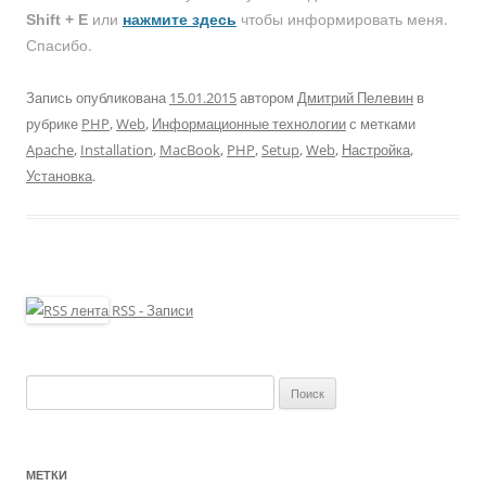
или
чтобы информировать меня.
Shift + E
нажмите здесь
Спасибо.
Запись опубликована
15.01.2015
автором
Дмитрий Пелевин
в
рубрике
PHP
,
Web
,
Информационные технологии
с метками
Apache
,
Installation
,
MacBook
,
PHP
,
Setup
,
Web
,
Настройка
,
Установка
.
RSS - Записи
Найти:
МЕТКИ