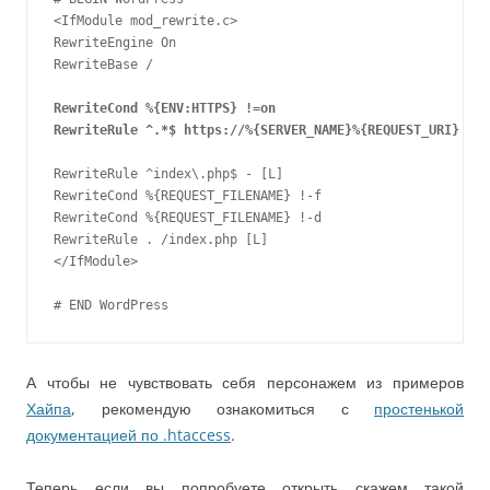
<IfModule mod_rewrite.c>

RewriteEngine On

RewriteBase /

RewriteCond %{ENV:HTTPS} !=on
RewriteRule ^.*$ https://%{SERVER_NAME}%{REQUEST_URI} [R,
RewriteRule ^index\.php$ - [L]

RewriteCond %{REQUEST_FILENAME} !-f

RewriteCond %{REQUEST_FILENAME} !-d

RewriteRule . /index.php [L]

</IfModule>

# END WordPress
А чтобы не чувствовать себя персонажем из примеров
Хайпа
, рекомендую ознакомиться с
простенькой
документацией по .htaccess
.
Теперь если вы попробуете открыть скажем такой