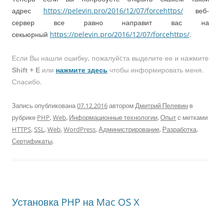
адрес
https://pelevin.pro/2016/12/07/forcehttps/
веб-
сервер все равно направит вас на
секьюрный
https://pelevin.pro/2016/12/07/forcehttps/
.
Если Вы нашли ошибку, пожалуйcта выделите ее и нажмите
или
чтобы информировать меня.
Shift + E
нажмите здесь
Спасибо.
Запись опубликована
07.12.2016
автором
Дмитрий Пелевин
в
рубрике
PHP
,
Web
,
Информационные технологии
,
Опыт
с метками
HTTPS
,
SSL
,
Web
,
WordPress
,
Администрирование
,
Разработка
,
Сертификаты
.
Установка PHP на Mac OS X