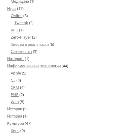
Медицина
(1)
Игры
(17)
Online
(3)
Tweenk
(3)
RPG
(1)
Zero-Player
(3)
Квесты в реальности
(6)
Ситиквесты
(5)
Интернет
(1)
Информационные технологии
(44)
Apple
(5)
C#
(4)
CRM
(4)
PHP
(2)
Web
(5)
Истории
(5)
История
(1)
Культура
(47)
Кино
(9)