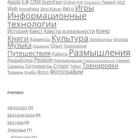
C#
Apple
CRM
NightFest
Online
Tweenk
WCF
PHP
Scorpions
Игры
Web
Авто
WordPress
Zero-Player
Информационные
технологии
Кино
История
Квест
Квесты в реальности
Культура
Книги
Комиксы
Литература
Москва
Музыка
Опыт
Психология
Общение
Размышления
Путешествия
Работа
Редкое
Разработка
Рекомендации
Сервис
Сверхспособности
Тренировки
Спорт
Ситиквесты
Сервисы
Тибет
Фотографии
Фото
Тюмень
Учеба
РУБРИКИ
Автоспорт
(2)
Без категории
(6)
Без слов
(3)
Здоровье
(1)
Медицина
(1)