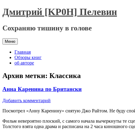
Перейти
Дмитрий [KP0H] Пелевин
к
содержимому
Сохраняю тишину в голове
Меню
Главная
Обзоры книг
об авторе
Архив метки:
Классика
Анна Каренина по Британски
Добавить комментарий
Посмотрел «Анну Каренину» снятую Джо Райтом. Не буду спойл
Фильм невероятно плоский, с самого начала вычеркнуты те сце
Толстого взята одна драма и расписана на 2 часа киношного сц