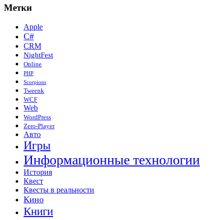
Метки
Apple
C#
CRM
NightFest
Online
PHP
Scorpions
Tweenk
WCF
Web
WordPress
Zero-Player
Авто
Игры
Информационные технологии
История
Квест
Квесты в реальности
Кино
Книги