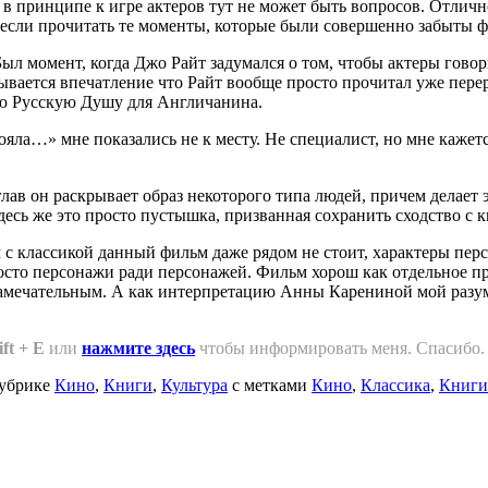
 в принципе к игре актеров тут не может быть вопросов. Отличн
 если прочитать те моменты, которые были совершенно забыты 
 момент, когда Джо Райт задумался о том, чтобы актеры говори
ывается впечатление что Райт вообще просто прочитал уже перер
ую Русскую Душу для Англичанина.
тояла…» мне показались не к месту. Не специалист, но мне каже
лав он раскрывает образ некоторого типа людей, причем делает 
сь же это просто пустышка, призванная сохранить сходство с кн
м с классикой данный фильм даже рядом не стоит, характеры пе
росто персонажи ради персонажей. Фильм хорош как отдельное п
замечательным. А как интерпретацию Анны Карениной мой разум
ift + E
или
нажмите здесь
чтобы информировать меня. Спасибо.
убрике
Кино
,
Книги
,
Культура
с метками
Кино
,
Классика
,
Книги