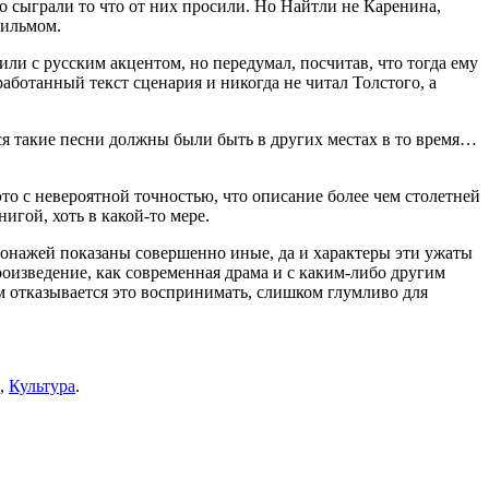
о сыграли то что от них просили. Но Найтли не Каренина,
фильмом.
ли с русским акцентом, но передумал, посчитав, что тогда ему
аботанный текст сценария и никогда не читал Толстого, а
тся такие песни должны были быть в других местах в то время…
это с невероятной точностью, что описание более чем столетней
игой, хоть в какой-то мере.
рсонажей показаны совершенно иные, да и характеры эти ужаты
роизведение, как современная драма и с каким-либо другим
 отказывается это воспринимать, слишком глумливо для
,
Культура
.