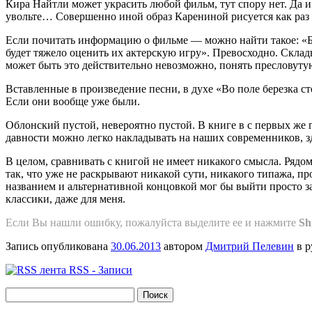
Кира Найтли может украсить любой фильм, тут спору нет. Да и
увольте… Совершенно иной образ Карениной рисуется как раз
Если почитать информацию о фильме — можно найти такое: «Был
будет тяжело оценить их актерскую игру». Превосходно. Склад
может быть это действительно невозможно, понять пресловут
Вставленные в произведение песни, в духе «Во поле березка с
Если они вообще уже были.
Облонский пустой, невероятно пустой. В книге в с первых же г
давности можно легко накладывать на наших современников, зде
В целом, сравнивать с книгой не имеет никакого смысла. Рядо
так, что уже не раскрывают никакой сути, никакого типажа, п
названием и альтернативной концовкой мог бы выйти просто 
классики, даже для меня.
Если Вы нашли ошибку, пожалуйcта выделите ее и нажмите
Sh
Запись опубликована
30.06.2013
автором
Дмитрий Пелевин
в р
RSS - Записи
Найти: