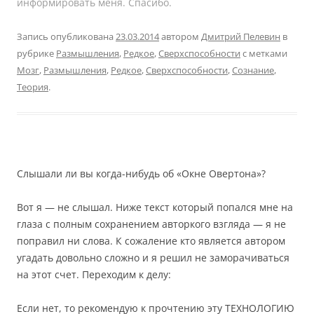
информировать меня. Спасибо.
Запись опубликована
23.03.2014
автором
Дмитрий Пелевин
в
рубрике
Размышления
,
Редкое
,
Сверхспособности
с метками
Мозг
,
Размышления
,
Редкое
,
Сверхспособности
,
Сознание
,
Теория
.
Слышали ли вы когда-нибудь об «Окне Овертона»?
Вот я — не слышал. Ниже текст который попался мне на
глаза с полным сохранением авторкого взгляда — я не
поправил ни слова. К сожаление кто является автором
угадать довольно сложно и я решил не заморачиваться
на этот счет. Переходим к делу:
Если нет, то рекомендую к прочтению эту ТЕХНОЛОГИЮ