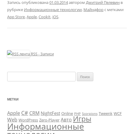
Запись опубликована
01.03.2014
автором
Дмитрий Пелевин
в
рубрике
Информационные технологии
,
Майндфор
с метками
App Store
,
Apple
,
CookIt
,
iOS
.
RSS - Записи
Найти:
МЕТКИ
C#
Apple
CRM
NightFest
Online
Tweenk
WCF
PHP
Scorpions
Игры
Web
Авто
WordPress
Zero-Player
Информационные