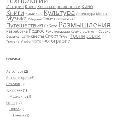
технологии
Кино
История
Квест
Квесты в реальности
Культура
Книги
Комиксы
Литература
Москва
Музыка
Опыт
Психология
Общение
Размышления
Путешествия
Работа
Редкое
Разработка
Рекомендации
Сервис
Сверхспособности
Тренировки
Спорт
Ситиквесты
Сервисы
Тибет
Фотографии
Фото
Тюмень
Учеба
РУБРИКИ
Автоспорт
(2)
Без категории
(6)
Без слов
(3)
Здоровье
(1)
Медицина
(1)
Игры
(17)
Online
(3)
Tweenk
(3)