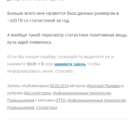
Больше всего мне нравится база данных размером в
~320 Гб со статистикой за год.
А вообще такой пересмотр статистики позитивная вещь,
куча идей появилась.
Если Вы нашли ошибку, пожалуйcта выделите ее и
нажмите
или
чтобы
Shift + E
нажмите здесь
информировать меня. Спасибо.
Запись опубликована
05.03.2014
автором
Дмитрий Пелевин
в
рубрике
Без категории
,
Информационные технологии
,
Размышления
с метками
OTTO
,
Информационные технологии
,
Размышления
,
Статистика
.