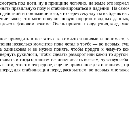
отреть под ноги, ну в принципе логично, на земле это нормаль
ринять правильную позу и стабилизироваться в падении. На само
й действий и понимание того, что через секунду ты выйдешь из 
ление такое, что мозг получив новую порцию вводных данных
 где-то в фоновом режиме. Очень приятных ощущения, когда уже с
вное приходить в нее хоть с какими-то знаниями и понимаем, 
 понял несколько моментов пока летал в трубе — во первых, туш
за одинаковая и ее нужно понять, чтобы придти к чему-то ко
вернуть руки/ноги, чтобы сделать разворот или какой-то другой 
вовать и тогда организм начинает делать все сам, чувствуя себ
ь в том, что это очередное, еще не привычное для организма, пр
 вперед для стабилизации перед раскрытием, во первых мне тако