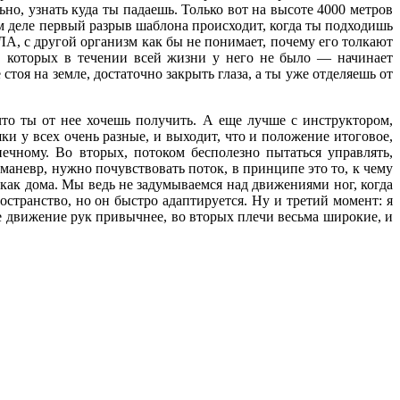
но, узнать куда ты падаешь. Только вот на высоте 4000 метров
м деле первый разрыв шаблона происходит, когда ты подходишь
ЛА, с другой организм как бы не понимает, почему его толкают
, которых в течении всей жизни у него не было — начинает
тоя на земле, достаточно закрыть глаза, а ты уже отделяешь от
что ты от нее хочешь получить. А еще лучше с инструктором,
ки у всех очень разные, и выходит, что и положение итоговое,
нечному. Во вторых, потоком бесполезно пытаться управлять,
маневр, нужно почувствовать поток, в принципе это то, к чему
я как дома. Мы ведь не задумываемся над движениями ног, когда
остранство, но он быстро адаптируется. Ну и третий момент: я
е движение рук привычнее, во вторых плечи весьма широкие, и