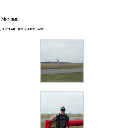
. Мимими.
, зато много красивых: