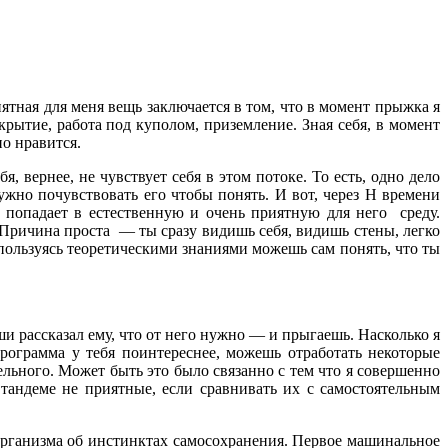
ятная для меня вещь заключается в том, что в момент прыжка я
крытие, работа под куполом, приземление. Зная себя, в момент
но нравится.
, вернее, не чувствует себя в этом потоке. То есть, одно дело
ужно почувствовать его чтобы понять. И вот, через Н времени
м попадает в естественную и очень приятную для него среду.
 Причина проста — ты сразу видишь себя, видишь стены, легко
 пользуясь теоретическими знаниями можешь сам понять, что ты
и рассказал ему, что от него нужно — и прыгаешь. Насколько я
программа у тебя поинтереснее, можешь отработать некоторые
ельного. Может быть это было связанно с тем что я совершенно
 тандеме не приятные, если сравнивать их с самостоятельным
 организма об инстинктах самосохранения. Первое машинальное