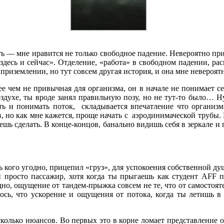
ть — мне нравится не только свободное падение. Невероятно при
здесь и сейчас». Отделение, «работа» в свободном падении, рас
приземлении, но тут совсем другая история, и она мне невероят
 чем не привычная для организма, он в начале не понимает себя
воздухе, ты вроде занял правильную позу, но не тут-то было… Н
ать и понимать поток, складывается впечатление что организ
в, но как мне кажется, проще начать с аэродинимаческой трубы.
ешь сделать. В конце-концов, банально видишь себя в зеркале и
кого угодно, прицепил «груз», для успокоения собственной душ
ки просто пассажир, хотя когда ты прыгаешь как студент AFF 
дно, ощущение от тандем-прыжка совсем не те, что от самостоят
ось, что ускорение и ощущения от потока, когда ты летишь в
сколько нюансов. Во первых это в корне ломает представление