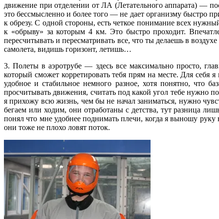
движение при отделении от ЛА (Летательного аппарата) — посм
это бессмысленно и более того — не дает организму быстро п
к обрезу. С одной стороны, есть четкое понимание всех нужны
к «обрыву» за которым 4 км. Это быстро проходит. Впечат
пересчитывать и пересматривать все, что ты делаешь в воздухе
самолета, видишь горизонт, летишь…
3. Полеты в аэротрубе — здесь все максимально просто, гла
который сможет корретировать тебя прям на месте. Для себя я
удобное и стабильное немного разное, хотя понятно, что ба
просчитывать движения, считать под какой угол тебе нужно по
я прихожу всю жизнь, чем бы не начал заниматься, нужно чувст
бегаем или ходим, они отработаны с детства, тут разница лиш
понял что мне удобнее поднимать плечи, когда я выношу руку
они тоже не плохо ловят поток.