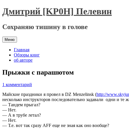
Перейти
Дмитрий [KP0H] Пелевин
к
содержимому
Сохраняю тишину в голове
Меню
Главная
Обзоры книг
об авторе
Прыжки с парашютом
1 комментарий
Майские праздники я провел в DZ Menzelinsk (
http://www.skyju
несколько инструкторов последовательно задавали одни и те ж
— Тандем прыгал?
— Нет.
— А в трубе летал?
— Нет.
— Т.е. вот так сразу AFF еще не зная как оно вообще?