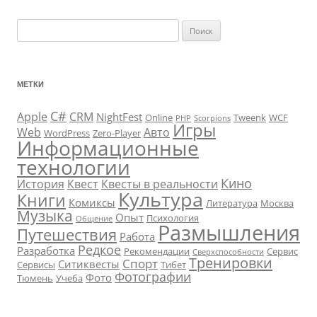
Найти:
МЕТКИ
C#
Apple
CRM
NightFest
Online
Tweenk
WCF
PHP
Scorpions
Игры
Web
Авто
WordPress
Zero-Player
Информационные
технологии
Кино
История
Квест
Квесты в реальности
Культура
Книги
Комиксы
Литература
Москва
Музыка
Опыт
Психология
Общение
Размышления
Путешествия
Работа
Редкое
Разработка
Рекомендации
Сервис
Сверхспособности
Тренировки
Спорт
Ситиквесты
Сервисы
Тибет
Фотографии
Фото
Тюмень
Учеба