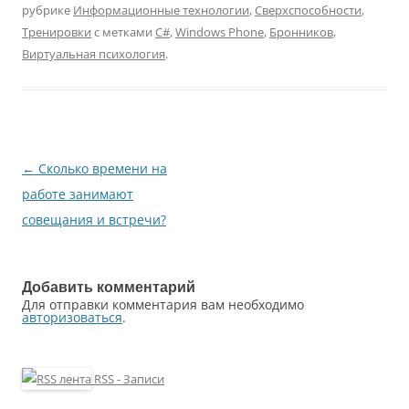
рубрике
Информационные технологии
,
Сверхспособности
,
Тренировки
с метками
C#
,
Windows Phone
,
Бронников
,
Виртуальная психология
.
←
Сколько времени на
Навигация
работе занимают
по
совещания и встречи?
записям
Добавить комментарий
Для отправки комментария вам необходимо
авторизоваться
.
RSS - Записи